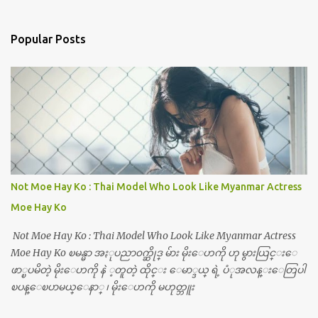
Popular Posts
Not Moe Hay Ko : Thai Model Who Look Like Myanmar Actress
Moe Hay Ko
Not Moe Hay Ko : Thai Model Who Look Like Myanmar Actress
Moe Hay Ko ၿမန္မာ အႏုပညာ၀က္ဆိုဒ္ မ်ား မိုးေဟကို ဟု မွားယြင္းေ
ဖာ္ၿပမိတဲ့ မိုးေဟကို နဲ ့တူတဲ့ ထိုင္း ေမာ္ဒယ္ ရဲ့ ပံုအလန္းေတြပါ
ၿပန္ေၿပာမယ္ေနာ္ ၊ မိုးေဟကို မဟုတ္ဘူး