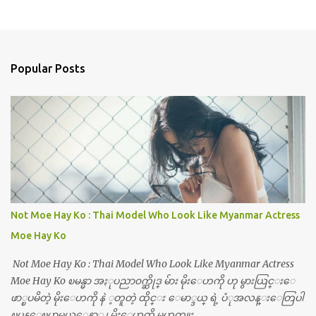
Popular Posts
Not Moe Hay Ko : Thai Model Who Look Like Myanmar Actress
Moe Hay Ko
Not Moe Hay Ko : Thai Model Who Look Like Myanmar Actress
Moe Hay Ko ၿမန္မာ အႏုပညာ၀က္ဆိုဒ္ မ်ား မိုးေဟကို ဟု မွားယြင္းေ
ဖာ္ၿပမိတဲ့ မိုးေဟကို နဲ ့တူတဲ့ ထိုင္း ေမာ္ဒယ္ ရဲ့ ပံုအလန္းေတြပါ
ၿပန္ေၿပာမယ္ေနာ္ ၊ မိုးေဟကို မဟုတ္ဘူး