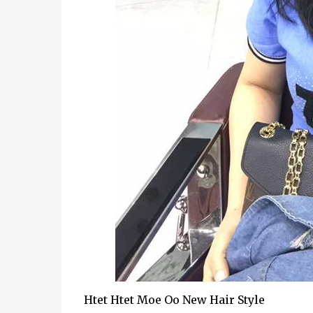
Htet Htet Moe Oo New Hair Style