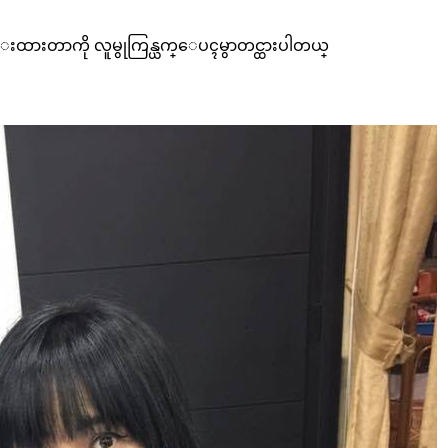
္းထားတာကို လူမွုကြန္ယက္ေပၚမွာတင္ထားပါတယ္