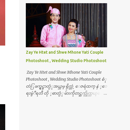
Zay Ye Htet and Shwe Mhone Yati Couple
Photoshoot , Wedding Studio Photoshoot
Zay Ye Htet and Shwe Mhone Yati Couple
Photoshoot , Wedding Studio Photoshoot စံု
တဲြ ဖက္ရွင္ဓာတ္ပံုအယ္ဘမ္ ရိုက္တဲ့ ေဇရဲထက္ နဲ ့ေ
ရႊမွံဳရတီ တို ့ဓာတ္ပံု မ်ားကိုတင္ဆက္လိုက္တယ္ေ
နာ္