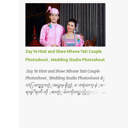
Zay Ye Htet and Shwe Mhone Yati Couple
Photoshoot , Wedding Studio Photoshoot
Zay Ye Htet and Shwe Mhone Yati Couple
Photoshoot , Wedding Studio Photoshoot စံု
တဲြ ဖက္ရွင္ဓာတ္ပံုအယ္ဘမ္ ရိုက္တဲ့ ေဇရဲထက္ နဲ ့ေ
ရႊမွံဳရတီ တို ့ဓာတ္ပံု မ်ားကိုတင္ဆက္လိုက္တယ္ေ
နာ္